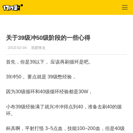
降龙之剑
>
职业心得
>
正文
关于39级冲50级阶段的一些心得
2010-02-04
我爱降龙
首先，你是39以下， 应该再刷循环是吧。
39冲50， 要点就是 39级憋经验，
因为30级循环和40级循环经验都是30W，
小布39级经验满了就兴冲冲得点到40，准备去刷40的循
环。
杯具啊，平射打怪 3~5点血，技能100~200血，但是40级