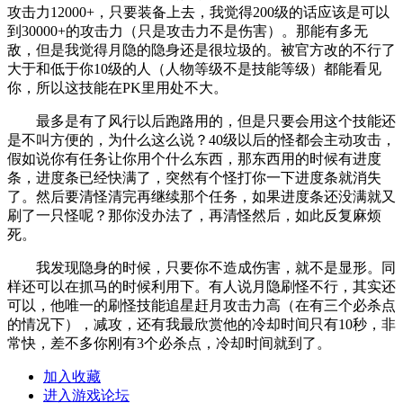
攻击力12000+，只要装备上去，我觉得200级的话应该是可以
到30000+的攻击力（只是攻击力不是伤害）。那能有多无
敌，但是我觉得月隐的隐身还是很垃圾的。被官方改的不行了
大于和低于你10级的人（人物等级不是技能等级）都能看见
你，所以这技能在PK里用处不大。
最多是有了风行以后跑路用的，但是只要会用这个技能还
是不叫方便的，为什么这么说？40级以后的怪都会主动攻击，
假如说你有任务让你用个什么东西，那东西用的时候有进度
条，进度条已经快满了，突然有个怪打你一下进度条就消失
了。然后要清怪清完再继续那个任务，如果进度条还没满就又
刷了一只怪呢？那你没办法了，再清怪然后，如此反复麻烦
死。
我发现隐身的时候，只要你不造成伤害，就不是显形。同
样还可以在抓马的时候利用下。有人说月隐刷怪不行，其实还
可以，他唯一的刷怪技能追星赶月攻击力高（在有三个必杀点
的情况下），减攻，还有我最欣赏他的冷却时间只有10秒，非
常快，差不多你刚有3个必杀点，冷却时间就到了。
加入收藏
进入游戏论坛