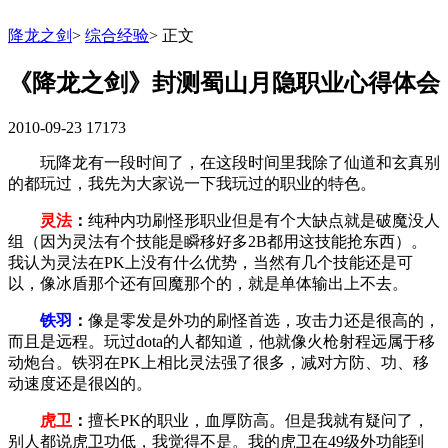
降龙之剑
>
综合经验
>
正文
《降龙之剑》封测蜀山月隐职业心得体会
2010-09-23
17173
玩降龙有一段时间了，在这段时间里我除了仙道和玄真别
的都玩过，我先为大家说一下我玩过的职业的特色。
灵法
：
纯种内功刷怪形职业但是有个大缺点就是破魔没人
组（因为灵法有个技能是瞬移好多2B都用这技能抢东西）。
我认为灵法在PK上没有什么优势，当然有几个技能还是可
以，像冰盾那个还有回魔那个的，就是单体输出上不去。
铁羽
：
像是零发是外功的刷怪首选，攻击力还是很高的，
而且是远程。玩过dota的人都知道，他就像火枪射程远属于移
动炮台。铁羽在PK上相比灵法强了很多，减对方防、功、移
动速度还是很凶的。
虎卫
：
擅长PK的职业，血厚防高。但是我就有疑问了，
别人都说虎卫功低，我觉得不是。我的虎卫在49级外功能到