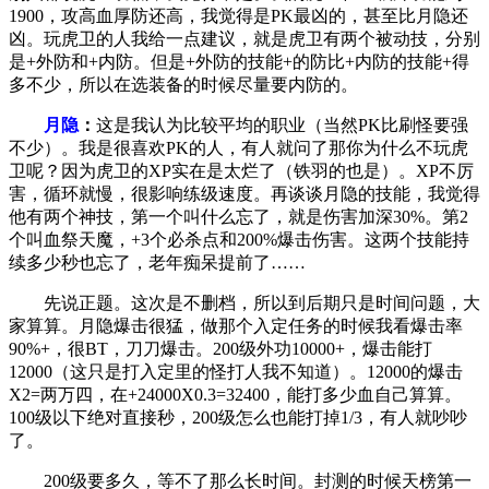
1900，攻高血厚防还高，我觉得是PK最凶的，甚至比月隐还
凶。玩虎卫的人我给一点建议，就是虎卫有两个被动技，分别
是+外防和+内防。但是+外防的技能+的防比+内防的技能+得
多不少，所以在选装备的时候尽量要内防的。
月隐
：
这是我认为比较平均的职业（当然PK比刷怪要强
不少）。我是很喜欢PK的人，有人就问了那你为什么不玩虎
卫呢？因为虎卫的XP实在是太烂了（铁羽的也是）。XP不厉
害，循环就慢，很影响练级速度。再谈谈月隐的技能，我觉得
他有两个神技，第一个叫什么忘了，就是伤害加深30%。第2
个叫血祭天魔，+3个必杀点和200%爆击伤害。这两个技能持
续多少秒也忘了，老年痴呆提前了……
先说正题。这次是不删档，所以到后期只是时间问题，大
家算算。月隐爆击很猛，做那个入定任务的时候我看爆击率
90%+，很BT，刀刀爆击。200级外功10000+，爆击能打
12000（这只是打入定里的怪打人我不知道）。12000的爆击
X2=两万四，在+24000X0.3=32400，能打多少血自己算算。
100级以下绝对直接秒，200级怎么也能打掉1/3，有人就吵吵
了。
200级要多久，等不了那么长时间。封测的时候天榜第一