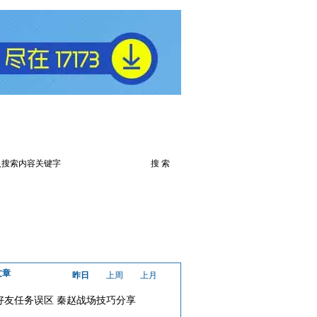
火爆论坛
下载此游戏
文章
昨日
上周
上月
好友任务误区 秦赵战场技巧分享