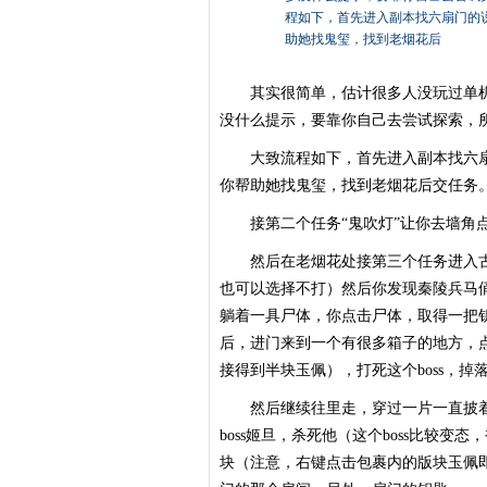
程如下，首先进入副本找六扇门的
助她找鬼玺，找到老烟花后
其实很简单，估计很多人没玩过单机
没什么提示，要靠你自己去尝试探索，所
大致流程如下，首先进入副本找六扇
你帮助她找鬼玺，找到老烟花后交任务
接第二个任务“鬼吹灯”让你去墙角点
然后在老烟花处接第三个任务进入古
也可以选择不打）然后你发现秦陵兵马
躺着一具尸体，你点击尸体，取得一把
后，进门来到一个有很多箱子的地方，点
接得到半块玉佩），打死这个boss，
然后继续往里走，穿过一片一直披着
boss姬旦，杀死他（这个boss比较
块（注意，右键点击包裹内的版块玉佩