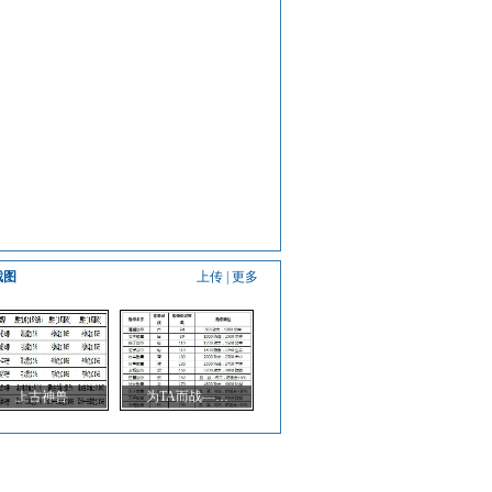
截图
上传
|
更多
上古神兽
为TA而战—…