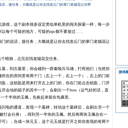
说话，接任务，大概就是让你去找发丘门的掌门老烟花让你帮
游戏，这个副本很多设定类似单机里的闯关探索一样，每一步
以每个可疑的地方，可疑的npc都不要放过……
门的说话，接任务，大概就是让你去找发丘门的掌门老烟花让
。
个蜡烛，点完后找老烟花交任务。
墓，到古墓里，你会碰到一群秦陵兵马俑，打死他们（当然你
游戏
俑所在的房间里有两个门（左上一个，右上一个），左上的门前
钥匙，这钥匙是用来打开左上的门的，你在门前点击钥匙，门开
开会动的箱子的其中一个，会刷出一个boss（运气好的话，直
掉落一个半块的玉佩，先捡起来留在包裹里。
闪电的通道，发现一个墓碑，转动这个墓碑后，会刷出另一个
变态，被打会分身），得到另一半块的玉佩。然后将两块玉佩合在一
即可），合成一块元玉，这个元玉就是打开之前你发现的有两个