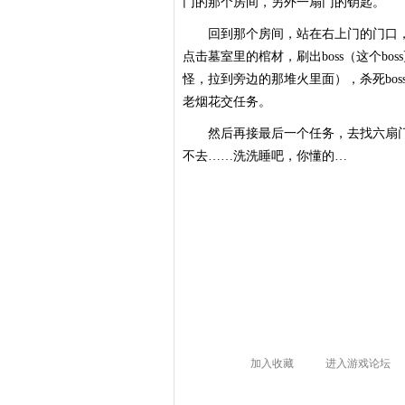
门的那个房间，另外一扇门的钥匙。
回到那个房间，站在右上门的门口，
点击墓室里的棺材，刷出boss（这个bo
怪，拉到旁边的那堆火里面），杀死bo
老烟花交任务。
然后再接最后一个任务，去找六扇门
不去……洗洗睡吧，你懂的…
加入收藏
进入游戏论坛