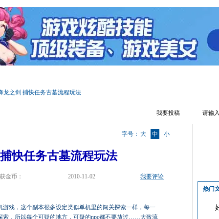
区首页
游戏资料
文章攻略
辅助工具
游戏视频
游戏截图
降龙之剑 捕快任务古墓流程玩法
我要投稿
字号：
大
中
小
 捕快任务古墓流程玩法
获金币：
2010-11-02
我要评论
热门
机游戏，这个副本很多设定类似单机里的闯关探索一样，每一
索，所以每个可疑的地方，可疑的npc都不要放过……大致流