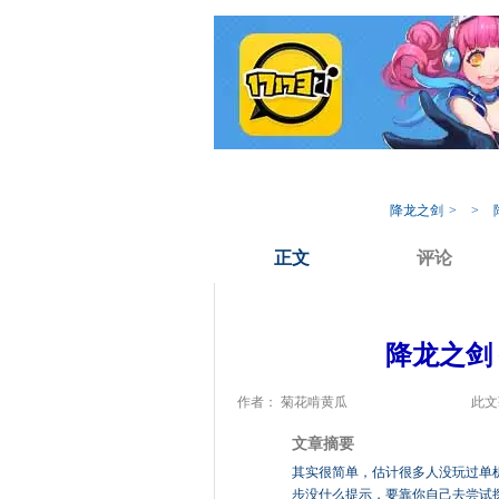
我的17173
专
降龙之剑
>
>
正文
评论
降龙之剑
作者： 菊花啃黄瓜
此文
文章摘要
其实很简单，估计很多人没玩过单
步没什么提示，要靠你自己去尝试探