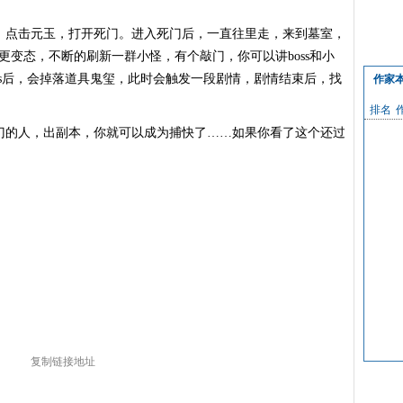
点击元玉，打开死门。进入死门后，一直往里走，来到墓室，
ss更变态，不断的刷新一群小怪，有个敲门，你可以讲boss和小
ss后，会掉落道具鬼玺，此时会触发一段剧情，剧情结束后，找
作家
排名
的人，出副本，你就可以成为捕快了……如果你看了这个还过
复制链接地址