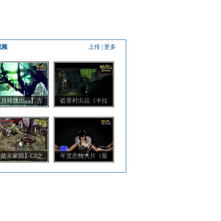
视频
上传
|
更多
【月玲珑出品】古
盗香村出品《卡拉
楚天家园】C9之
年度恶搞大片《最