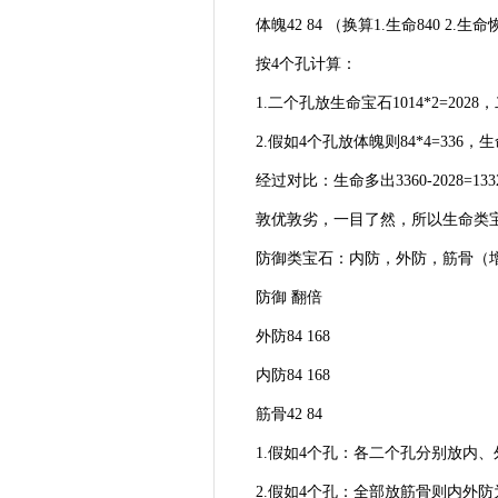
体魄42 84 （换算1.生命840 2.生命
按4个孔计算：
1.二个孔放生命宝石1014*2=2028，
2.假如4个孔放体魄则84*4=336，生命
经过对比：生命多出3360-2028=1332
敦优敦劣，一目了然，所以生命类宝
防御类宝石：内防，外防，筋骨（增
防御 翻倍
外防84 168
内防84 168
筋骨42 84
1.假如4个孔：各二个孔分别放内、外防
2.假如4个孔：全部放筋骨则内外防为84