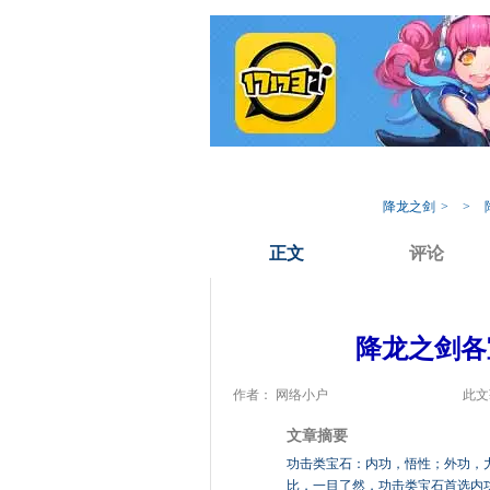
我的17173
专
降龙之剑
>
>
正文
评论
降龙之剑各
作者： 网络小户
此文
文章摘要
功击类宝石：内功，悟性；外功，力量功
比，一目了然，功击类宝石首选内