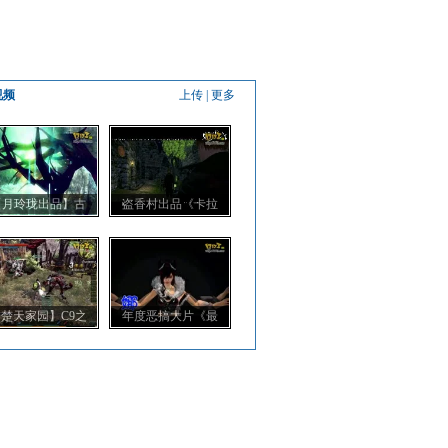
视频
上传
|
更多
【月玲珑出品】古
盗香村出品《卡拉
楚天家园】C9之
年度恶搞大片《最