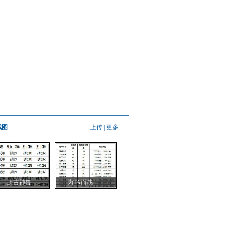
截图
上传
|
更多
上古神兽
为TA而战—…