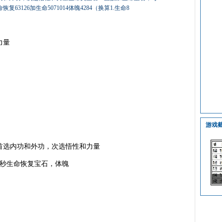
3126加生命5071014体魄4284（换算1.生命8
力量
游戏
选内功和外功，次选悟性和力量
秒生命恢复宝石，体魄