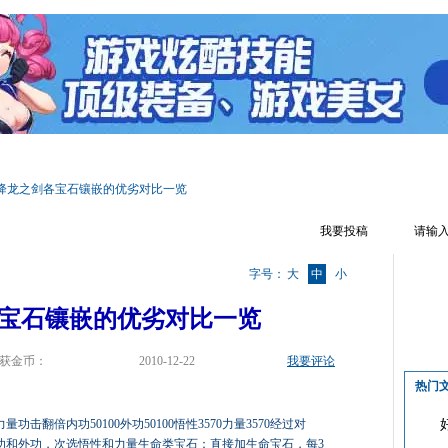
区首页
游戏资料
文章攻略
辅助工具
游戏视频
游戏截图
降龙之剑各宝石镶嵌的优劣对比一览
我要投稿
字号：
大
中
小
宝石镶嵌的优劣对比一览
获金币：
2010-12-22
我要评论
热门
击翻倍内功50100外功50100悟性3570力量3570经过对
功和外功，次选悟性和力量生命类宝石：直接加生命宝石，每3