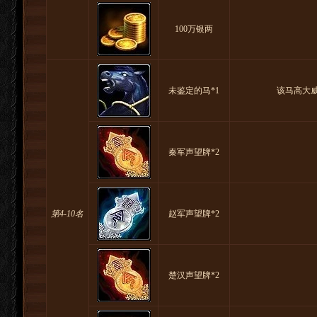
100万银两
未鉴定的马*1
该马高大
秦军声望牌*2
第4-10名
赵军声望牌*2
楚汉声望牌*2