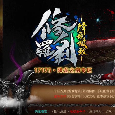
专区首页
|
游戏背景
|
基础操作
|
系统配置
|
互
日常活动
|
综合攻略
|
玩家交流
|
副本战场
|
心
快速通道：
・
帐号注册
・
领取新手卡
・
激活帐号
・
游戏下