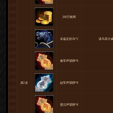
200万银两
未鉴定的马*2
该马高大
秦军声望牌*8
第2名
赵军声望牌*8
楚汉声望牌*8