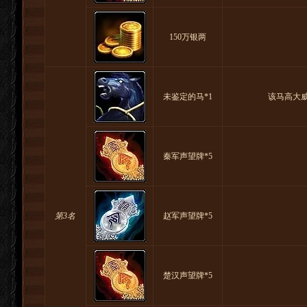
150万银两
未鉴定的马*1
该马高大
秦军声望牌*5
第3名
赵军声望牌*5
楚汉声望牌*5