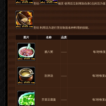
烹饪-
储灵 使用后立刻增加自身2点的活力值
烹饪 利用活力进行烹饪制造各种料理的技能。
图片
名称
品质
腊八粥
――
每3秒恢复
肚肺汤
――
每3秒恢复
芥菜豆腐羹
――
每3秒恢复