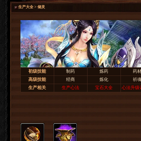
生产大全 > 储灵
初级技能
制药
炼药
药
高级技能
经商
炼化
祈
生产相关
生产心法
宝石大全
心法升级