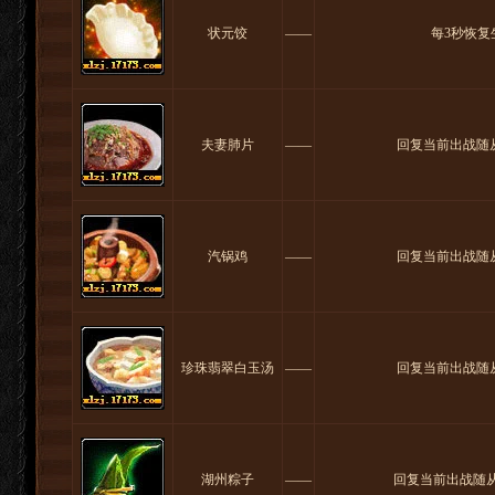
状元饺
――
每3秒恢复
夫妻肺片
――
回复当前出战随从
汽锅鸡
――
回复当前出战随从
珍珠翡翠白玉汤
――
回复当前出战随从
湖州粽子
――
回复当前出战随从生