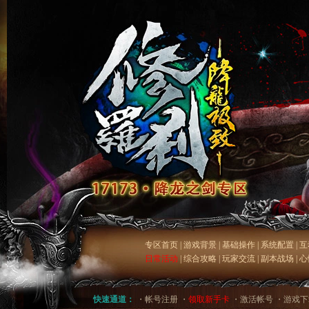
专区首页
|
游戏背景
|
基础操作
|
系统配置
|
互
日常活动
|
综合攻略
|
玩家交流
|
副本战场
|
心
快速通道：
・
帐号注册
・
领取新手卡
・
激活帐号
・
游戏下