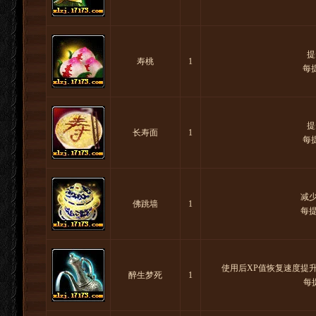
提
寿桃
1
每
提
长寿面
1
每
减
佛跳墙
1
每
使用后XP值恢复速度提升
醉生梦死
1
每