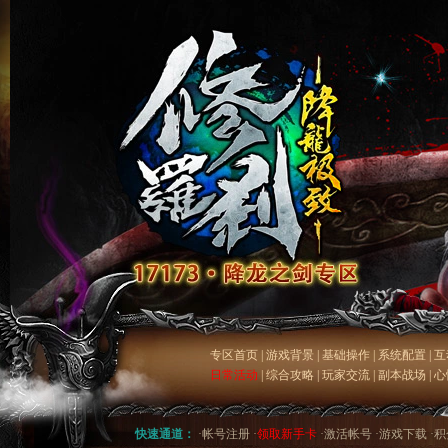
专区首页
|
游戏背景
|
基础操作
|
系统配置
|
互
日常活动
|
综合攻略
|
玩家交流
|
副本战场
|
心
快速通道：
·
帐号注册
·
领取新手卡
·
激活帐号
·
游戏下载
·
积