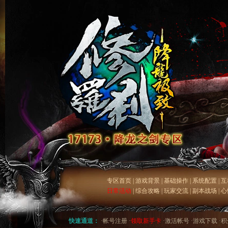
专区首页
|
游戏背景
|
基础操作
|
系统配置
|
互
日常活动
|
综合攻略
|
玩家交流
|
副本战场
|
心
快速通道：
·
帐号注册
·
领取新手卡
·
激活帐号
·
游戏下载
·
积