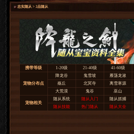
忠实随从 > 2品随从
携带等级
1-20级
21-40级
41-60级
降龙谷
鬼雪坡
雁荡龙湫
宠物分布点
殇丘
北冥寺
离雪寒源
大荒漠
鬼谷
巫山
随从系统
随从入门
随从抓捕
宠物相关
随从技能
热门随从
随从大全