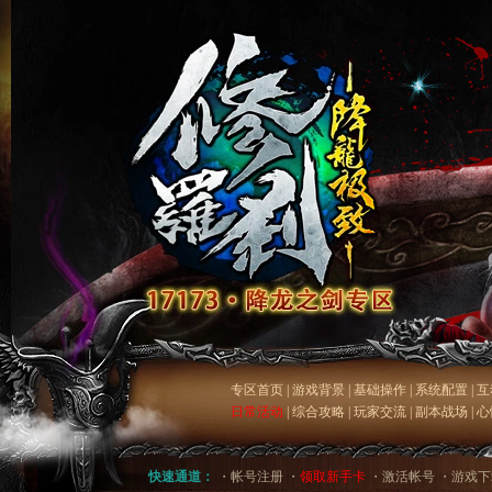
专区首页
|
游戏背景
|
基础操作
|
系统配置
|
互
日常活动
|
综合攻略
|
玩家交流
|
副本战场
|
心
快速通道：
・
帐号注册
・
领取新手卡
・
激活帐号
・
游戏下