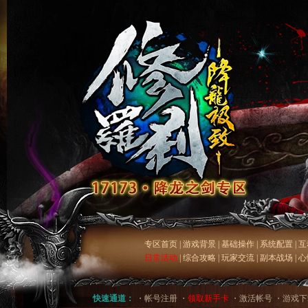
专区首页
|
游戏背景
|
基础操作
|
系统配置
|
互
日常活动
|
综合攻略
|
玩家交流
|
副本战场
|
心
快速通道：
・
帐号注册
・
领取新手卡
・
激活帐号
・
游戏下