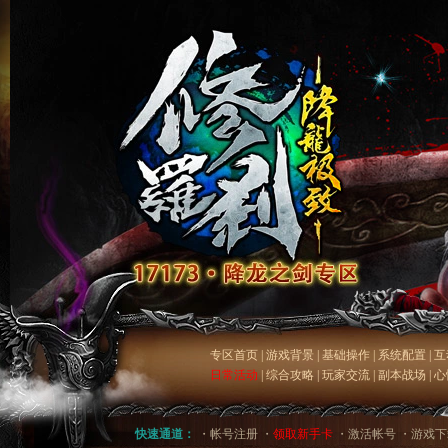
专区首页
|
游戏背景
|
基础操作
|
系统配置
|
互
日常活动
|
综合攻略
|
玩家交流
|
副本战场
|
心
快速通道：
・
帐号注册
・
领取新手卡
・
激活帐号
・
游戏下