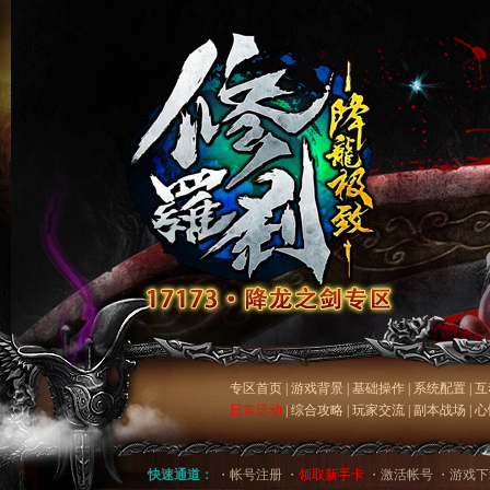
专区首页
|
游戏背景
|
基础操作
|
系统配置
|
互
日常活动
|
综合攻略
|
玩家交流
|
副本战场
|
心
快速通道：
・
帐号注册
・
领取新手卡
・
激活帐号
・
游戏下