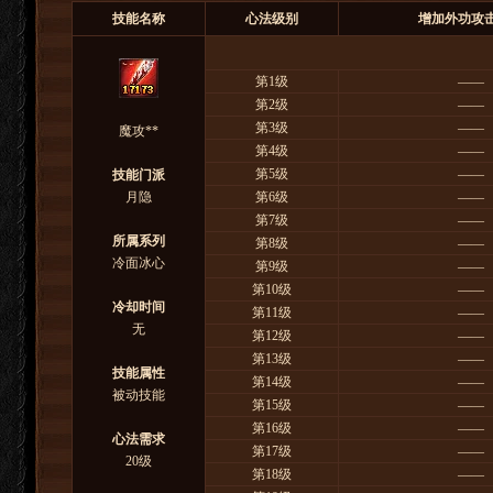
技能名称
心法级别
增加外功攻
第1级
――
第2级
――
第3级
――
魔攻**
第4级
――
第5级
――
技能门派
月隐
第6级
――
第7级
――
所属系列
第8级
――
冷面冰心
第9级
――
第10级
――
冷却时间
第11级
――
无
第12级
――
第13级
――
技能属性
第14级
――
被动技能
第15级
――
第16级
――
心法需求
第17级
――
20级
第18级
――