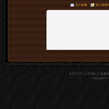
加入收藏
进入游戏
关于17173
|
人才招聘
|
广告服
Copyright © 20