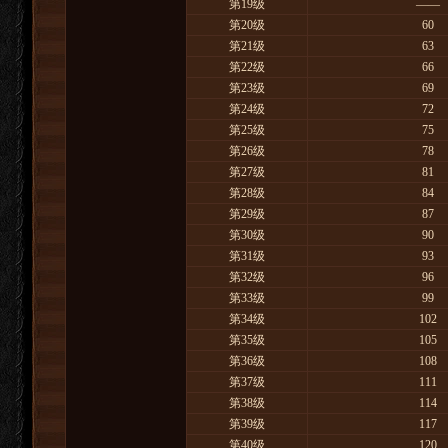
第19级
――
第20级
60
第21级
63
第22级
66
第23级
69
第24级
72
第25级
75
第26级
78
第27级
81
第28级
84
第29级
87
第30级
90
第31级
93
第32级
96
第33级
99
第34级
102
第35级
105
第36级
108
第37级
111
第38级
114
第39级
117
第40级
120